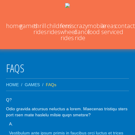
home
games
thrill
childrens
ferris
crazy
mobile
areas
contact
rides
rides
wheel
dance
food
serviced
rides
ride
FAQS
HOME
GAMES
FAQs
Q?
Odio gravida atcursus neluctus a lorem. Maecenas tristiqu sters
port rsen mate haslelu milsie quqn smetsre?
A.
Vestibulum ante ipsum primis in faucibus orci luctus et trices