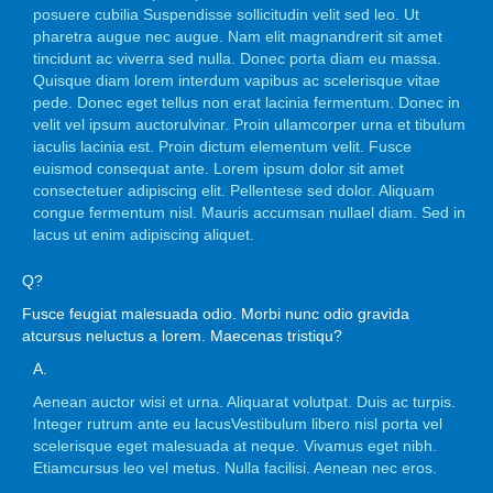
posuere cubilia Suspendisse sollicitudin velit sed leo. Ut
pharetra augue nec augue. Nam elit magnandrerit sit amet
tincidunt ac viverra sed nulla. Donec porta diam eu massa.
Quisque diam lorem interdum vapibus ac scelerisque vitae
pede. Donec eget tellus non erat lacinia fermentum. Donec in
velit vel ipsum auctorulvinar. Proin ullamcorper urna et tibulum
iaculis lacinia est. Proin dictum elementum velit. Fusce
euismod consequat ante. Lorem ipsum dolor sit amet
consectetuer adipiscing elit. Pellentese sed dolor. Aliquam
congue fermentum nisl. Mauris accumsan nullael diam. Sed in
lacus ut enim adipiscing aliquet.
Q?
Fusce feugiat malesuada odio. Morbi nunc odio gravida
atcursus neluctus a lorem. Maecenas tristiqu?
A.
Aenean auctor wisi et urna. Aliquarat volutpat. Duis ac turpis.
Integer rutrum ante eu lacusVestibulum libero nisl porta vel
scelerisque eget malesuada at neque. Vivamus eget nibh.
Etiamcursus leo vel metus. Nulla facilisi. Aenean nec eros.