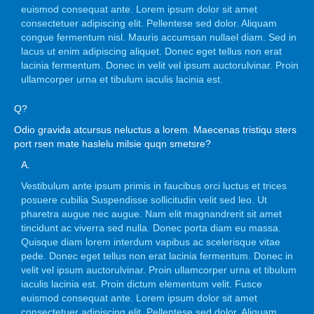
euismod consequat ante. Lorem ipsum dolor sit amet
consectetuer adipiscing elit. Pellentese sed dolor. Aliquam
congue fermentum nisl. Mauris accumsan nullael diam. Sed in
lacus ut enim adipiscing aliquet. Donec eget tellus non erat
lacinia fermentum. Donec in velit vel ipsum auctorulvinar. Proin
ullamcorper urna et tibulum iaculis lacinia est.
Q?
Odio gravida atcursus neluctus a lorem. Maecenas tristiqu sters
port rsen mate haslelu milsie quqn smetsre?
A.
Vestibulum ante ipsum primis in faucibus orci luctus et trices
posuere cubilia Suspendisse sollicitudin velit sed leo. Ut
pharetra augue nec augue. Nam elit magnandrerit sit amet
tincidunt ac viverra sed nulla. Donec porta diam eu massa.
Quisque diam lorem interdum vapibus ac scelerisque vitae
pede. Donec eget tellus non erat lacinia fermentum. Donec in
velit vel ipsum auctorulvinar. Proin ullamcorper urna et tibulum
iaculis lacinia est. Proin dictum elementum velit. Fusce
euismod consequat ante. Lorem ipsum dolor sit amet
consectetuer adipiscing elit. Pellentese sed dolor. Aliquam