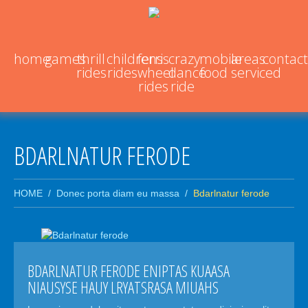
home
games
thrill
childrens
ferris
crazy
mobile
areas
contact
rides
rides
wheel
dance
food
serviced
rides
ride
BDARLNATUR FERODE
HOME
Donec porta diam eu massa
Bdarlnatur ferode
BDARLNATUR FERODE ENIPTAS KUAASA
NIAUSYSE HAUY LRYATSRASA MIUAHS