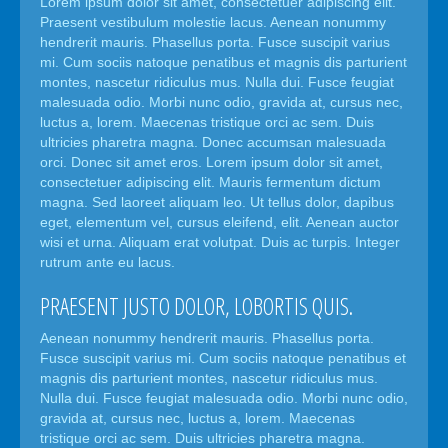
Lorem ipsum dolor sit amet, consectetuer adipiscing elit.
Praesent vestibulum molestie lacus. Aenean nonummy
hendrerit mauris. Phasellus porta. Fusce suscipit varius
mi. Cum sociis natoque penatibus et magnis dis parturient
montes, nascetur ridiculus mus. Nulla dui. Fusce feugiat
malesuada odio. Morbi nunc odio, gravida at, cursus nec,
luctus a, lorem. Maecenas tristique orci ac sem. Duis
ultricies pharetra magna. Donec accumsan malesuada
orci. Donec sit amet eros. Lorem ipsum dolor sit amet,
consectetuer adipiscing elit. Mauris fermentum dictum
magna. Sed laoreet aliquam leo. Ut tellus dolor, dapibus
eget, elementum vel, cursus eleifend, elit. Aenean auctor
wisi et urna. Aliquam erat volutpat. Duis ac turpis. Integer
rutrum ante eu lacus.
PRAESENT JUSTO DOLOR, LOBORTIS QUIS.
Aenean nonummy hendrerit mauris. Phasellus porta.
Fusce suscipit varius mi. Cum sociis natoque penatibus et
magnis dis parturient montes, nascetur ridiculus mus.
Nulla dui. Fusce feugiat malesuada odio. Morbi nunc odio,
gravida at, cursus nec, luctus a, lorem. Maecenas
tristique orci ac sem. Duis ultricies pharetra magna.